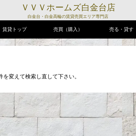
ＶＶＶホームズ白金台店
白金台・白金高輪の賃貸売買エリア専門店
賃貸トップ
売買（購入）
売る・貸す
件を変えて検索し直して下さい。