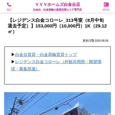
白金台・白金高輪の賃貸売買エリア専門店
ＶＶＶホームズ白金台店
白金台・白金高輪の賃貸売買エリア専門店
電話
MENU
【レジデンス白金コローレ_313号室（8月中旬
退去予定）】153,000円（10,000円）1K（29.12
㎡）
2026.08.06
▶
白金台賃貸・白金高輪賃貸トップ
▶
レジデンス白金コローレ（外観共用部・眺望環
境・募集部屋）