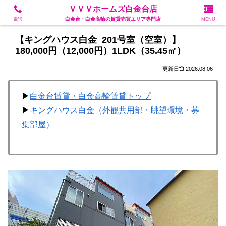
白金台・白金高輪の賃貸売買エリア専門店
ＶＶＶホームズ白金台店
白金台・白金高輪の賃貸売買エリア専門店
電話
MENU
【キングハウス白金_201号室（空室）】
180,000円（12,000円）1LDK（35.45㎡）
2026.08.06
▶
白金台賃貸・白金高輪賃貸トップ
▶
キングハウス白金（外観共用部・眺望環境・募
集部屋）