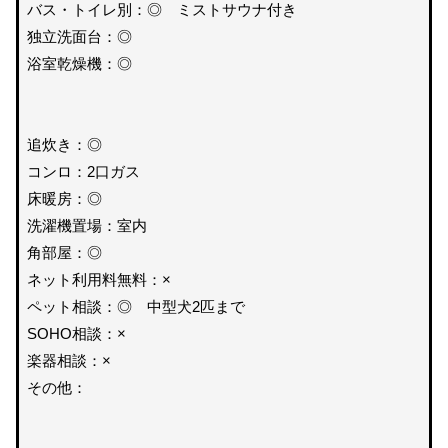
バス・トイレ別：◎ ミストサウナ付き
独立洗面台：◎
浴室乾燥機：◎
追炊き：◎
コンロ：2口ガス
床暖房：◎
洗濯機置場：室内
角部屋：◎
ネット利用料無料：×
ペット相談：◎ 中型犬2匹まで
SOHO相談：×
楽器相談：×
その他：