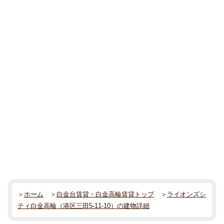
＞
ホーム
＞
白金台賃貸・白金高輪賃貸トップ
＞
ライオンズシ
ティ白金高輪（港区三田5-11-10）の建物詳細