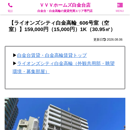
白金台・白金高輪の賃貸売買エリア専門店
ＶＶＶホームズ白金台店
白金台・白金高輪の賃貸売買エリア専門店
電話
MENU
【ライオンズシティ白金高輪_606号室（空
室）】159,000円（15,000円）1K（30.95㎡）
2026.08.06
▶
白金台賃貸・白金高輪賃貸トップ
▶
ライオンズシティ白金高輪（外観共用部・眺望
環境・募集部屋）