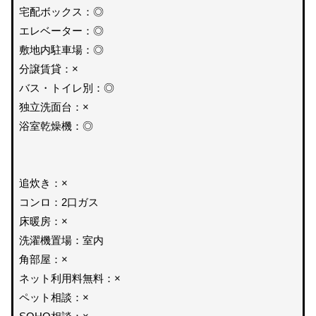
宅配ボックス：◎
エレベーター：◎
敷地内駐車場：◎
分譲賃貸：×
バス・トイレ別：◎
独立洗面台：×
浴室乾燥機：◎
追炊き：×
コンロ：2口ガス
床暖房：×
洗濯機置場：室内
角部屋：×
ネット利用料無料：×
ペット相談：×