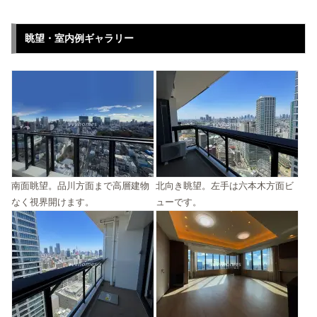
眺望・室内例ギャラリー
南面眺望。品川方面まで高層建物
北向き眺望。左手は六本木方面ビ
なく視界開けます。
ューです。