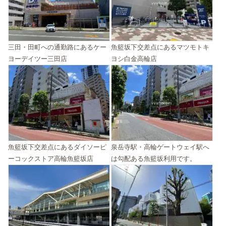
三田・田町への通勤路にあるケー
魚籃坂下交差点にあるマツモトキ
ヨーデイツー三田店
ヨシ白金高輪店
魚籃坂下交差点にあるダイソーピ
泉岳寺駅・高輪ゲートウェイ駅へ
ーコックストア高輪魚籃坂店
は勾配ある魚籃坂利用です。