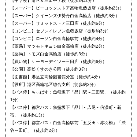
【中学校】港区立三田中学校（徒歩約12分）
【スーパー】ピーコックストア高輪魚藍坂店（徒歩約2分）
【スーパー】クイーンズ伊勢丹白金高輪店（徒歩約3分）
【スーパー】サミットストア三田店（徒歩約6分）
【コンビニ】セブンイレブン魚籃坂店（徒歩約3分）
【コンビニ】ローソン白金高輪駅前（徒歩約4分）
【薬局】マツモトキヨシ白金高輪店（徒歩約2分）
【薬局】トモズ白金高輪店（徒歩約3分）
【買い物】ケーヨーデイツー三田店（徒歩約6分）
【公園】高松くすのき公園（徒歩約3分）
【図書館】港区立高輪図書館分室（徒歩約4分）
【役所】港区高輪地区総合支所（徒歩約2分）
【バス停】ちぃばす：魚籃坂下「品川駅～三田駅」（徒歩約
1分）
【バス停】都営バス：魚籃坂下「品川～広尾～信濃町～新
宿」（徒歩約1分）
【バス停】都営バス：白金高輪駅前「五反田～赤羽橋」「渋
谷～田町」（徒歩約2分）