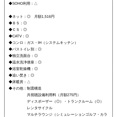
◆SOHO利用：△
◆ネット：◎ 月額1,516円
◆ＢＳ：◎
◆ＣＳ：◎
◆CATV：◎
◆コンロ：ガス・IH（システムキッチン）
◆バストイレ別：◎
◆独立洗面台：◎
◆温水洗浄便座：◎
◆浴室乾燥機：◎
◆追い焚き：◎
◆床暖房：△
◆その他：制震構造
共視聴設備利用料（月額275円）
ディスポーザー（◎）・トランクルーム（◎）
レンタサイクル
マルチラウンジ（シミュレーションゴルフ・カラ