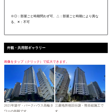
※◎：部屋ごと時期問わず可、△：部屋ごと時期により異な
る、✕：不可
外観・共用部ギャラリー
画像をタップ（クリック）で拡大できます。
2021年築ザ・パークハウス高輪タ
三菱地所他旧分譲・熊谷組施工で
ワーの外観です。
す。