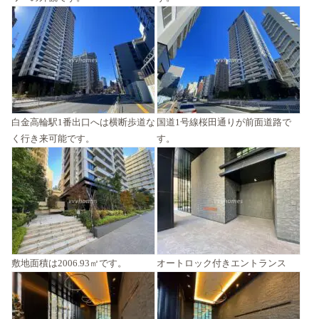
白金高輪駅1番出口へは横断歩道な
国道1号線桜田通りが前面道路で
く行き来可能です。
す。
敷地面積は2006.93㎡です。
オートロック付きエントランス