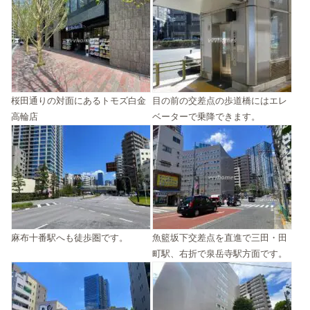
桜田通りの対面にあるトモズ白金
目の前の交差点の歩道橋にはエレ
高輪店
ベーターで乗降できます。
麻布十番駅へも徒歩圏です。
魚籃坂下交差点を直進で三田・田
町駅、右折で泉岳寺駅方面です。