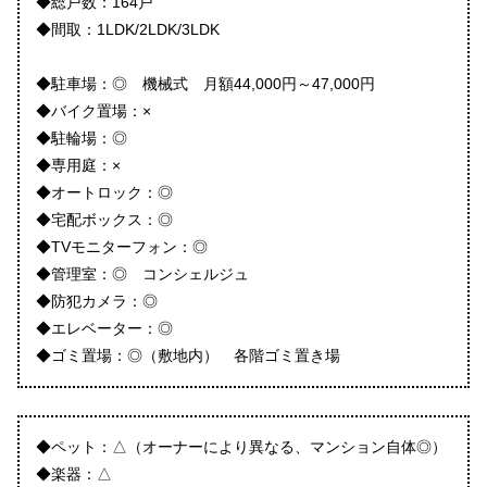
◆総戸数：164戸
◆間取：1LDK/2LDK/3LDK
◆駐車場：◎ 機械式 月額44,000円～47,000円
◆バイク置場：×
◆駐輪場：◎
◆専用庭：×
◆オートロック：◎
◆宅配ボックス：◎
◆TVモニターフォン：◎
◆管理室：◎ コンシェルジュ
◆防犯カメラ：◎
◆エレベーター：◎
◆ゴミ置場：◎（敷地内） 各階ゴミ置き場
◆ペット：△（オーナーにより異なる、マンション自体◎）
◆楽器：△