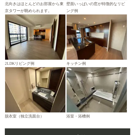
北向きはほとんどのお部屋から東
壁面いっぱいの窓が特徴的なリビ
京タワーが眺められます。
ング例
2LDKリビング例
キッチン例
脱衣室（独立洗面台）
浴室・浴槽例