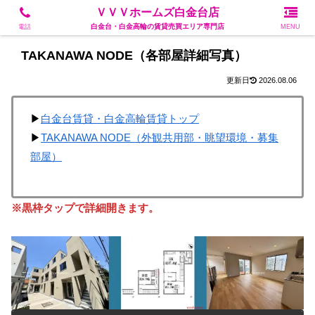
白金台・白金高輪の賃貸売買エリア専門店
ＶＶＶホームズ白金台店
白金台・白金高輪の賃貸売買エリア専門店
電話
MENU
TAKANAWA NODE（各部屋詳細写真）
2026.08.06
▶
白金台賃貸・白金高輪賃貸トップ
▶
TAKANAWA NODE（外観共用部・眺望環境・募集
部屋）
※黒枠タップで詳細開きます。