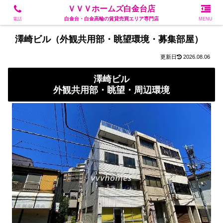
白金台・白金高輪の賃貸売買エリア専門店
ＶＶＶホームズ白金台店
白金台・白金高輪の賃貸売買エリア専門店
電話
MENU
澤崎ビル（外観共用部・眺望環境・募集部屋）
2026.08.06
澤崎ビル
外観共用部・眺望・周辺環境