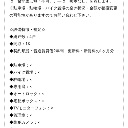
は「全部屋に無・不可」、―は「明示なし」を表します。
※駐車場・駐輪場・バイク置場の空き状況・金額が都度変更
の可能性がありますのでお問い合わせ下さい。
☆設備特徴・補足☆
◆総戸数：4戸
◆間取：1K
◆契約形態：普通賃貸借2年間 更新料：新賃料の1ヶ月分
◆駐車場：×
◆バイク置場：×
◆駐輪場：×
◆専用庭：×
◆オートロック：×
◆宅配ボックス：×
◆TVモニターフォン：×
◆管理室：×
◆防犯カメラ：×