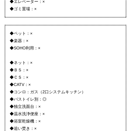
◆エレベーター：×
◆ゴミ置場：×
◆ペット：×
◆楽器：×
◆SOHO利用：×
◆ネット：×
◆ＢＳ：×
◆ＣＳ：×
◆CATV：×
◆コンロ：ガス（2口システムキッチン）
◆バストイレ別：◎
◆独立洗面台：×
◆温水洗浄便座：×
◆浴室乾燥機：×
◆追い焚き：×