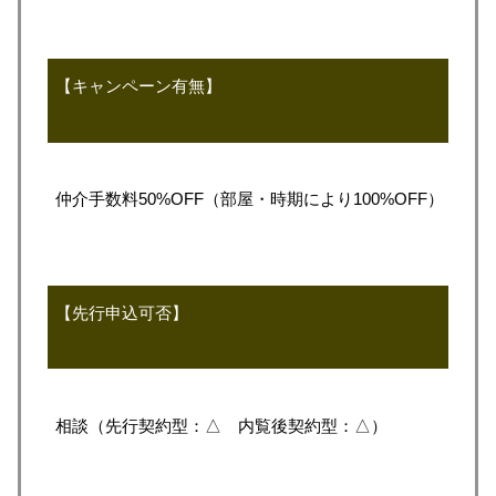
【キャンペーン有無】
仲介手数料50%OFF（部屋・時期により100%OFF）
【先行申込可否】
相談（先行契約型：△ 内覧後契約型：△）