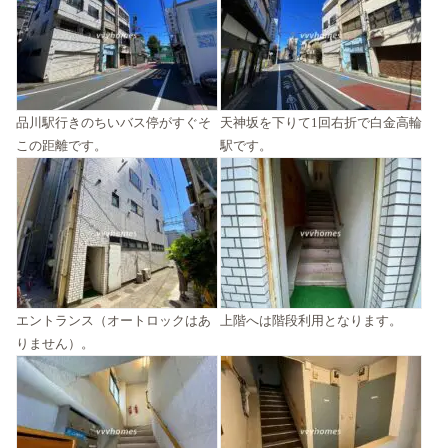
品川駅行きのちいバス停がすぐそ
天神坂を下りて1回右折で白金高輪
この距離です。
駅です。
エントランス（オートロックはあ
上階へは階段利用となります。
りません）。