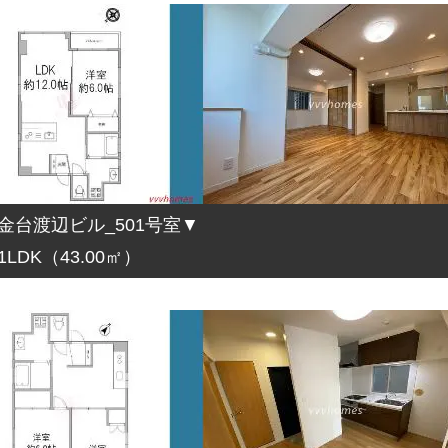
金台渡辺ビル_501号室▼
1LDK（43.00㎡）