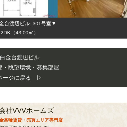
金台渡辺ビル_301号室▼
2DK（43.00㎡）
白金台渡辺ビル
部・眺望環境・募集部屋
ページに戻る ▷
会社VVVホームズ
金高輪賃貸・売買エリア専門店