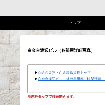
トップ
白金台渡辺ビル（各部屋詳細写真）
▶
白金台賃貸・白金高輪賃貸トップ
▶
白金台渡辺ビル（外観共用部・眺望環境・
※黒枠タップで詳細開きます。