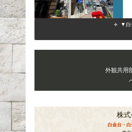
▼白
外観共用
株式
白金台・白