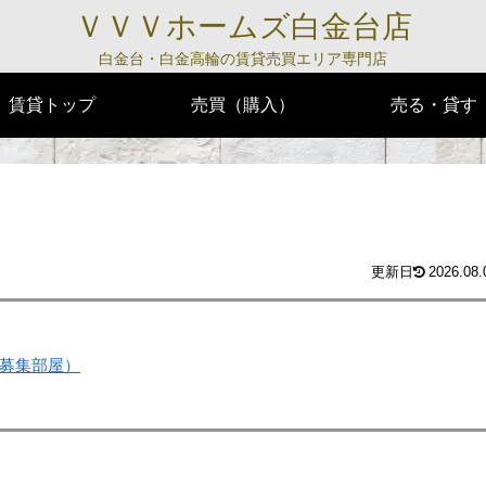
ＶＶＶホームズ白金台店
白金台・白金高輪の賃貸売買エリア専門店
賃貸トップ
売買（購入）
売る・貸す
2026.08.
募集部屋）