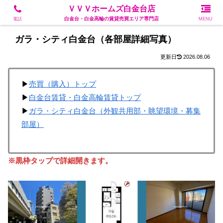
白金台・白金高輪の賃貸売買エリア専門店
ＶＶＶホームズ白金台店
白金台・白金高輪の賃貸売買エリア専門店
電話
MENU
ガラ・シティ白金台（各部屋詳細写真）
2026.08.06
▶
売買（購入）トップ
▶
白金台賃貸・白金高輪賃貸トップ
▶
ガラ・シティ白金台（外観共用部・眺望環境・募集
部屋）
※黒枠タップで詳細開きます。