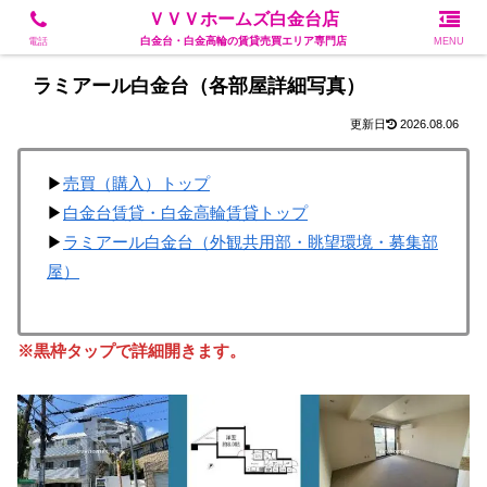
白金台・白金高輪の賃貸売買エリア専門店
ＶＶＶホームズ白金台店
白金台・白金高輪の賃貸売買エリア専門店
電話
MENU
ラミアール白金台（各部屋詳細写真）
2026.08.06
▶
売買（購入）トップ
▶
白金台賃貸・白金高輪賃貸トップ
▶
ラミアール白金台（外観共用部・眺望環境・募集部
屋）
※黒枠タップで詳細開きます。