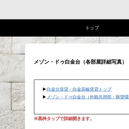
トップ
メゾン・ドゥ白金台（各部屋詳細写真）
▶
白金台賃貸・白金高輪賃貸トップ
▶
メゾン・ドゥ白金台（外観共用部・眺望環
※黒枠タップで詳細開きます。