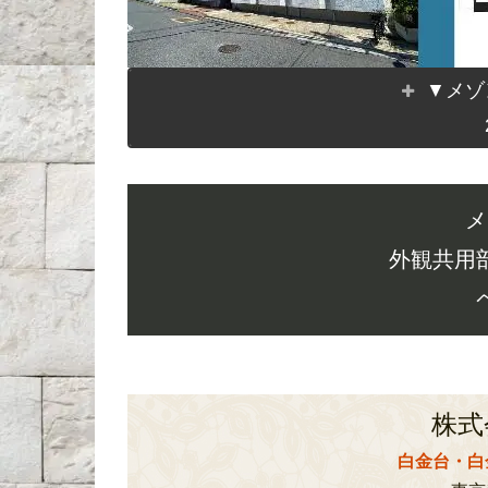
▼メゾ
メ
外観共用
株式
白金台・白