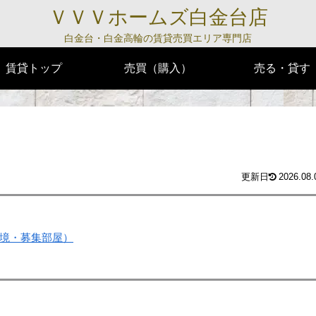
ＶＶＶホームズ白金台店
白金台・白金高輪の賃貸売買エリア専門店
賃貸トップ
売買（購入）
売る・貸す
2026.08.
境・募集部屋）