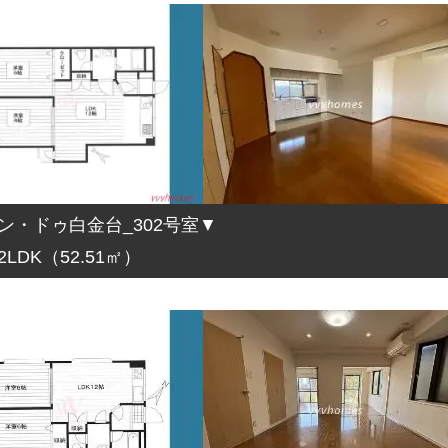
ン・ドゥ白金台_302号室▼
2LDK（52.51㎡）