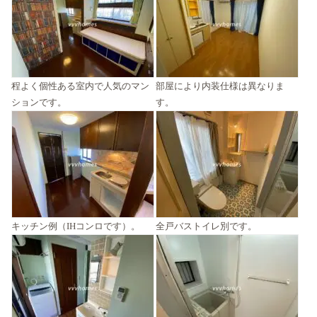
程よく個性ある室内で人気のマン
部屋により内装仕様は異なりま
ションです。
す。
キッチン例（IHコンロです）。
全戸バストイレ別です。