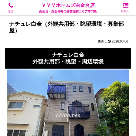
白金台・白金高輪の賃貸売買エリア専門店
ＶＶＶホームズ白金台店
白金台・白金高輪の賃貸売買エリア専門店
電話
MENU
ナチュレ白金（外観共用部・眺望環境・募集部
屋）
2026.08.06
ナチュレ白金
外観共用部・眺望・周辺環境