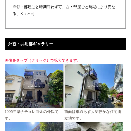
※◎：部屋ごと時期問わず可、△：部屋ごと時期により異な
る、✕：不可
外観・共用部ギャラリー
画像をタップ（クリック）で拡大できます。
1995年築ナチュレ白金の外観で
前面は車通らず大変静かな住宅街
す。
立地です。