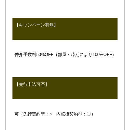
【キャンペーン有無】
仲介手数料50%OFF（部屋・時期により100%OFF）
【先行申込可否】
可（先行契約型：× 内覧後契約型：◎）