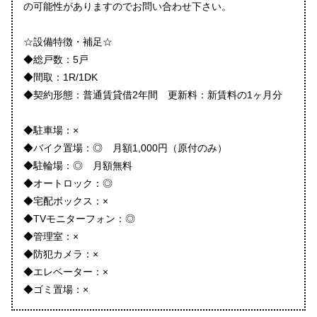
の可能性がありますのでお問い合わせ下さい。
☆設備特徴・補足☆
◆総戸数：5戸
◆間取：1R/1DK
◆契約形態：普通賃貸借2年間 更新料：新賃料の1ヶ月分
◆駐車場：×
◆バイク置場：◎ 月額1,000円（原付のみ）
◆駐輪場：◎ 月額無料
◆オートロック：◎
◆宅配ボックス：×
◆TVモニターフォン：◎
◆管理室：×
◆防犯カメラ：×
◆エレベーター：×
◆ゴミ置場：×