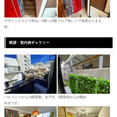
デザインクロスで明るい2階への階
フロア毎にドア色異なります。
段。
眺望・室内例ギャラリー
バルコニーからの眺望例。全戸北
1階室内からの眺め
向きです。