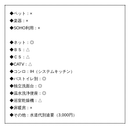
◆ペット：×
◆楽器：×
◆SOHO利用：×
◆ネット：◎
◆ＢＳ：△
◆ＣＳ：△
◆CATV：△
◆コンロ：IH（システムキッチン）
◆バストイレ別：◎
◆独立洗面台：◎
◆温水洗浄便座：◎
◆浴室乾燥機：△
◆床暖房：×
◆その他：水道代別途要（3,000円）