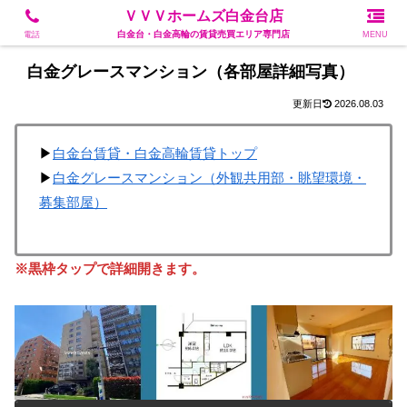
白金台・白金高輪の賃貸売買エリア専門店
ＶＶＶホームズ白金台店
白金台・白金高輪の賃貸売買エリア専門店
電話
MENU
白金グレースマンション（各部屋詳細写真）
2026.08.03
▶
白金台賃貸・白金高輪賃貸トップ
▶
白金グレースマンション（外観共用部・眺望環境・
募集部屋）
※黒枠タップで詳細開きます。