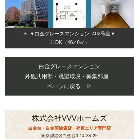
▼白金グレースマンション_402号室▼
1LDK（46.40㎡）
白金グレースマンション
外観共用部・眺望環境・募集部屋
ページに戻る ▷
株式会社VVVホームズ
白金台・白金高輪賃貸・売買エリア専門店
東京都港区白金台3-14-35-2F