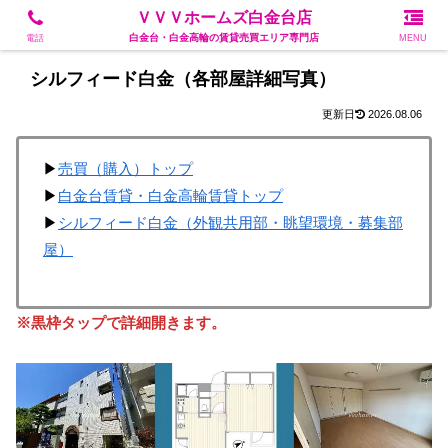
白金台・白金高輪の賃貸売買エリア専門店
ＶＶＶホームズ白金台店
白金台・白金高輪の賃貸売買エリア専門店
電話
MENU
シルフィード白金（各部屋詳細写真）
2026.08.06
▶
売買（購入）トップ
▶
白金台賃貸・白金高輪賃貸トップ
▶
シルフィード白金（外観共用部・眺望環境・募集部
屋）
※黒枠タップで詳細開きます。