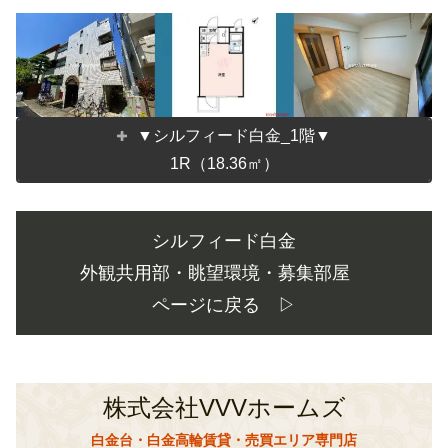
▼シルフィード白金_1階▼
1R（18.36㎡）
シルフィード白金
外観共用部・眺望環境・募集部屋
ページに戻る ▷
株式会社VVVホームズ
白金台・白金高輪賃貸・売買エリア専門店