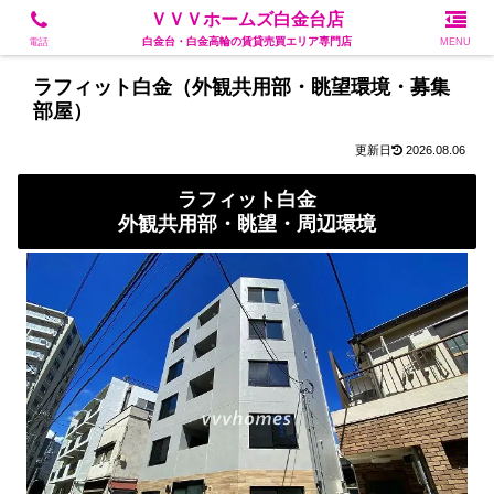
白金台・白金高輪の賃貸売買エリア専門店
ＶＶＶホームズ白金台店
白金台・白金高輪の賃貸売買エリア専門店
電話
MENU
ラフィット白金（外観共用部・眺望環境・募集
部屋）
2026.08.06
ラフィット白金
外観共用部・眺望・周辺環境