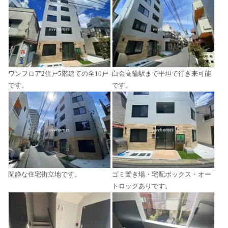
ワンフロア2住戸5階建ての全10戸
白金高輪駅まで平坦で行き来可能
です。
です。
閑静な住宅街立地です。
ゴミ置き場・宅配ボックス・オー
トロックありです。