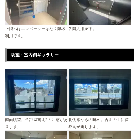
上階へはエレベーターはなく階段
各階共用廊下。
利用です。
眺望・室内例ギャラリー
南面眺望。全部屋南北2面に窓があ
北側窓からの眺め。古川の上に首
ります。
都高が走ります。