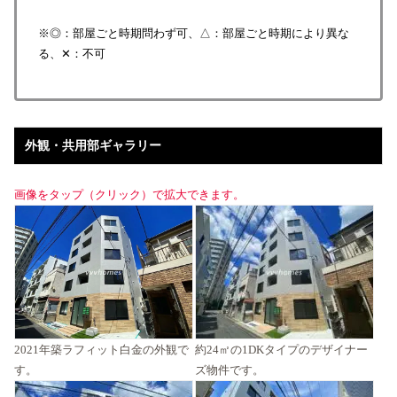
※◎：部屋ごと時期問わず可、△：部屋ごと時期により異な
る、✕：不可
外観・共用部ギャラリー
画像をタップ（クリック）で拡大できます。
2021年築ラフィット白金の外観で
約24㎡の1DKタイプのデザイナー
す。
ズ物件です。