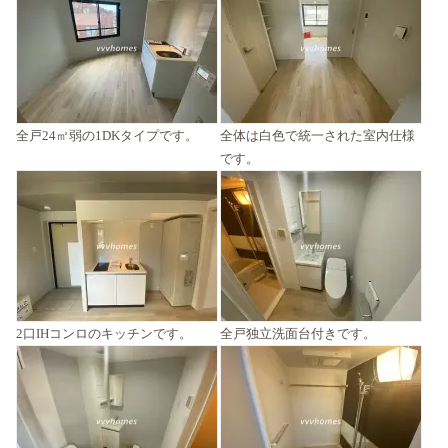
全戸24㎡弱の1DKタイプです。
全体は白色で統一された室内仕様
です。
2口IHコンロのキッチンです。
全戸独立洗面台付きです。