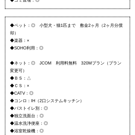
◆ゴミ置場：◎
◆ペット：◎ 小型犬・猫1匹まで 敷金2ヶ月（2ヶ月分償
却）
◆楽器：×
◆SOHO利用：◎
◆ネット：◎ JCOM 利用料無料 320Mプラン（プラン
変更可）
◆ＢＳ：△
◆ＣＳ：×
◆CATV：◎
◆コンロ：IH（2口システムキッチン）
◆バストイレ別：◎
◆独立洗面台：◎
◆温水洗浄便座：◎
◆浴室乾燥機：◎