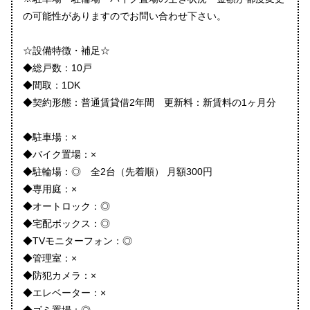
の可能性がありますのでお問い合わせ下さい。
☆設備特徴・補足☆
◆総戸数：10戸
◆間取：1DK
◆契約形態：普通賃貸借2年間 更新料：新賃料の1ヶ月分
◆駐車場：×
◆バイク置場：×
◆駐輪場：◎ 全2台（先着順） 月額300円
◆専用庭：×
◆オートロック：◎
◆宅配ボックス：◎
◆TVモニターフォン：◎
◆管理室：×
◆防犯カメラ：×
◆エレベーター：×