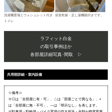
洗濯機置場とウォシュレット付き
浴室乾燥・足し湯機能付きです。
トイレ
ラフィット白金
の取引事例ほか
各部屋詳細写真･間取 ▷
共用部詳細・室内設備
☆備考☆
※◎は「全部屋に有・可」、△は「部屋ごとで異なる」、×
は「全部屋に無・不可」、―は「明示なし」を表します。
※駐車場・駐輪場・バイク置場の空き状況・金額が都度変更