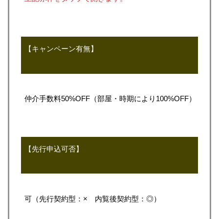
【キャンペーン有無】
仲介手数料50%OFF（部屋・時期により100%OFF）
【先行申込可否】
可（先行契約型：× 内覧後契約型：◎）