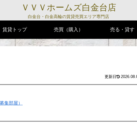
ＶＶＶホームズ白金台店
白金台・白金高輪の賃貸売買エリア専門店
賃貸トップ
売買（購入）
売る・貸す
2026.08.
募集部屋）