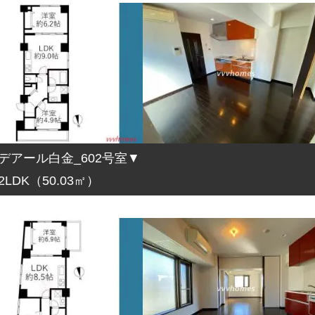
デアール白金_602号室▼
2LDK（50.03㎡）