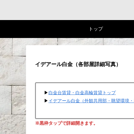
トップ
イデアール白金（各部屋詳細写真）
▶
白金台賃貸・白金高輪賃貸トップ
▶
イデアール白金（外観共用部・眺望環境・
※黒枠タップで詳細開きます。