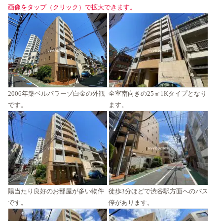
画像をタップ（クリック）で拡大できます。
2006年築ベルパラーゾ白金の外観
全室南向きの25㎡1Kタイプとなり
です。
ます。
陽当たり良好のお部屋が多い物件
徒歩3分ほどで渋谷駅方面へのバス
です。
停があります。