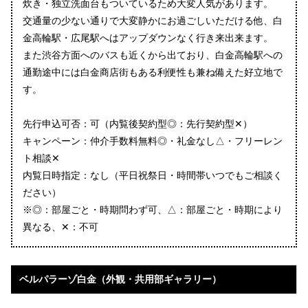
炊き・独立洗面台もついているため大変人気があります。
交通量の少ない通りで大変静かにお過ごしいただける他、白
金高輪駅・広尾駅へはアップダウンなく行き来出来ます。
また渋谷方面へのバスも近くから出ており、白金高輪駅への
通勤途中には白金商店街もある利便性も兼ね備えた好立地で
す。
先行申込可否：可（内覧後契約型◎：先行契約型✕）
キャンペーン：仲介手数料無料◎・礼金なし△・フリーレン
ト相談✕
内覧日時指定：なし（平日祝祭日・時間帯いつでもご相談く
ださい）
※◎：部屋ごと・時期問わず可、△：部屋ごと・時期により
異なる、✕：不可
ベルパラーゾ白金（外観・共用部ギャラリー）