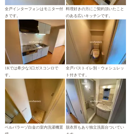
全戸インターフォンはモニター付
料理好きの方にご契約頂いたこと
きです。
のある広いキッチンです。
1Kでは希少な3口ガスコンロで
全戸バストイレ別・ウォシュレッ
す。
ト付きです。
ベルパラーゾ白金の室内洗濯機置
脱衣所もあり独立洗面台ついてい