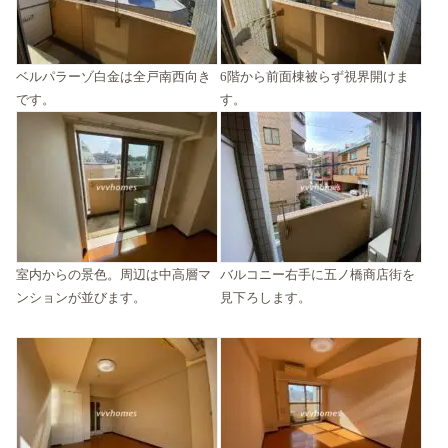
ベルパラーゾ白金は全戸南西向き
6階から前面棟被らず視界開けま
です。
す。
室内からの景色。周辺は中高層マ
バルコニー右手に五ノ橋商店街を
ンションが並びます。
見下ろします。