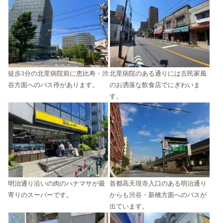
徒歩3分の北里病院前に恵比寿・渋
北里病院のある通りには古民家風
谷方面へのバス停があります。
のお洒落な飲食店でにぎわいま
す。
明治通り沿いの肉のハナマサが最
首都高天現寺入口のある明治通り
寄りのスーパーです。
からも渋谷・新橋方面へのバスが
出ています。