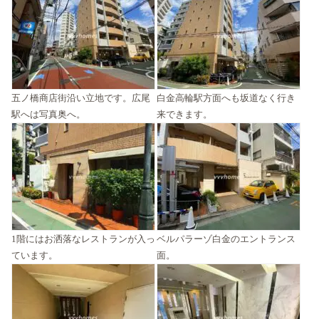
五ノ橋商店街沿い立地です。広尾
白金高輪駅方面へも坂道なく行き
駅へは写真奥へ。
来できます。
1階にはお洒落なレストランが入っ
ベルパラーゾ白金のエントランス
ています。
面。