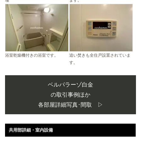
場
ます。
浴室乾燥機付きの浴室です。
追い焚きも全住戸設置されていま
す。
ベルパラーゾ白金
の取引事例ほか
各部屋詳細写真･間取 ▷
共用部詳細・室内設備