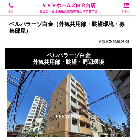
白金台・白金高輪の賃貸売買エリア専門店
ＶＶＶホームズ白金台店
白金台・白金高輪の賃貸売買エリア専門店
電話
MENU
ベルパラーゾ白金（外観共用部・眺望環境・募
集部屋）
2026.08.06
ベルパラーゾ白金
外観共用部・眺望・周辺環境