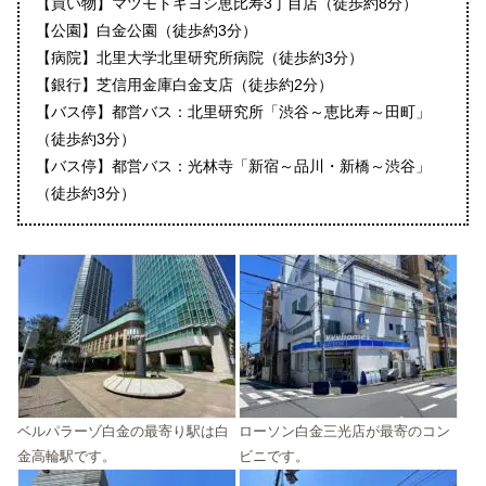
【買い物】マツモトキヨシ恵比寿3丁目店（徒歩約8分）
【公園】白金公園（徒歩約3分）
【病院】北里大学北里研究所病院（徒歩約3分）
【銀行】芝信用金庫白金支店（徒歩約2分）
【バス停】都営バス：北里研究所「渋谷～恵比寿～田町」
（徒歩約3分）
【バス停】都営バス：光林寺「新宿～品川・新橋～渋谷」
（徒歩約3分）
ベルパラーゾ白金の最寄り駅は白
ローソン白金三光店が最寄のコン
金高輪駅です。
ビニです。