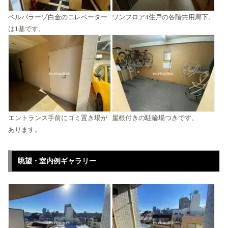
ベルパラーゾ白金のエレベーター
ワンフロア4住戸の各階共用廊下。
は1基です。
エントランス手前にゴミ置き場が
屋根付きの駐輪場つきです。
あります。
眺望・室内例ギャラリー