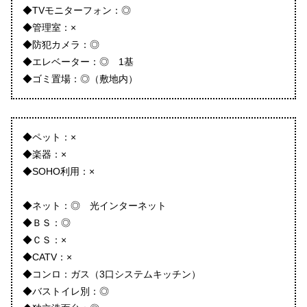
◆TVモニターフォン：◎
◆管理室：×
◆防犯カメラ：◎
◆エレベーター：◎ 1基
◆ゴミ置場：◎（敷地内）
◆ペット：×
◆楽器：×
◆SOHO利用：×
◆ネット：◎ 光インターネット
◆ＢＳ：◎
◆ＣＳ：×
◆CATV：×
◆コンロ：ガス（3口システムキッチン）
◆バストイレ別：◎