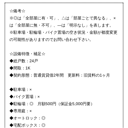
☆備考☆
※◎は「全部屋に有・可」、△は「部屋ごとで異なる」、×
は「全部屋に無・不可」、―は「明示なし」を表します。
※駐車場・駐輪場・バイク置場の空き状況・金額が都度変更
の可能性がありますのでお問い合わせ下さい。
☆設備特徴・補足☆
◆総戸数：24戸
◆間取：1K
◆契約形態：普通賃貸借2年間 更新料：旧賃料の1ヶ月
◆駐車場：×
◆バイク置場：×
◆駐輪場：◎ 月額500円（保証金5,000円要）
◆専用庭：×
◆オートロック：◎
◆宅配ボックス：◎