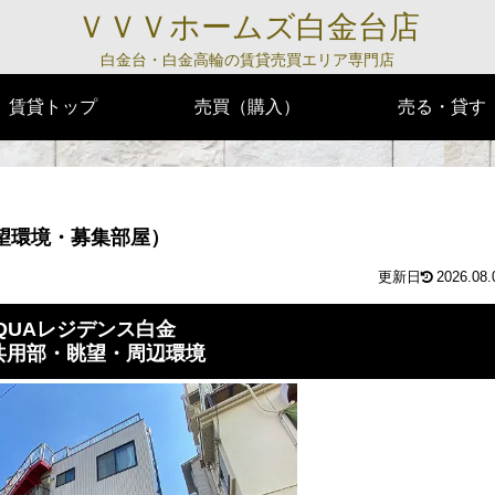
ＶＶＶホームズ白金台店
白金台・白金高輪の賃貸売買エリア専門店
賃貸トップ
売買（購入）
売る・貸す
望環境・募集部屋）
2026.08.
QUAレジデンス白金
共用部・眺望・周辺環境