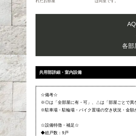
れたお部屋
は同室です。
A
各部
共用部詳細・室内設備
☆備考☆
※◎は「全部屋に有・可」、△は「部屋ごとで異
※駐車場・駐輪場・バイク置場の空き状況・金額
☆設備特徴・補足☆
◆総戸数：9戸