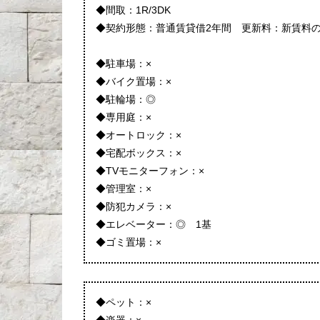
◆間取：1R/3DK
◆契約形態：普通賃貸借2年間 更新料：新賃料の
◆駐車場：×
◆バイク置場：×
◆駐輪場：◎
◆専用庭：×
◆オートロック：×
◆宅配ボックス：×
◆TVモニターフォン：×
◆管理室：×
◆防犯カメラ：×
◆エレベーター：◎ 1基
◆ゴミ置場：×
◆ペット：×