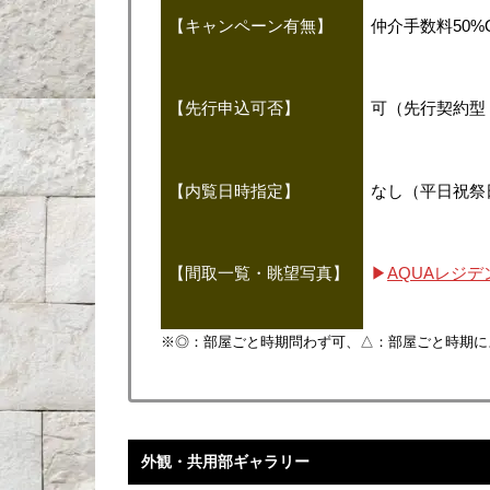
【キャンペーン有無】
仲介手数料50%
【先行申込可否】
可（先行契約型
【内覧日時指定】
なし（平日祝祭
【間取一覧・眺望写真】
▶
AQUAレジ
※◎：部屋ごと時期問わず可、△：部屋ごと時期に
外観・共用部ギャラリー