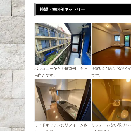
眺望・室内例ギャラリー
バルコニーからの眺望例。全戸
洋室約6.5帖の1Kがメ
南向きです。
です。
ワイドキッチンにリフォームさ
リフォームない限りバ