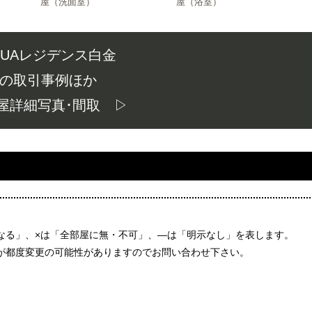
屋（洗面室）
屋（浴室）
QUAレジデンス白金
の取引事例ほか
屋詳細写真･間取 ▷
なる」、×は「全部屋に無・不可」、―は「明示なし」を表します。
が都度変更の可能性がありますのでお問い合わせ下さい。