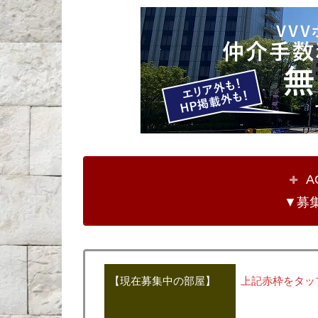
A
▼募
【現在募集中の部屋】
上記赤枠をタッ