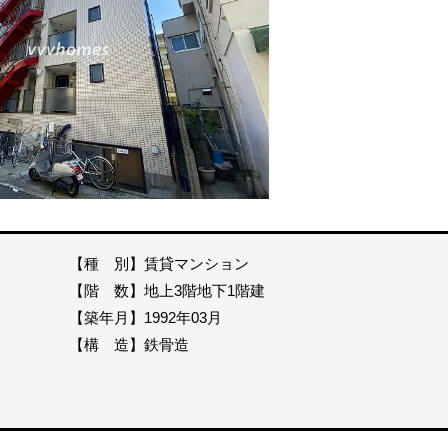
【種 別】賃貸マンション
【階 数】地上3階地下1階建
【築年月】1992年03月
【構 造】鉄骨造
分