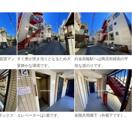
の賃貸マン
すぐ奥が突き当りとなるため大
白金高輪駅へは商店街経由の平
変静かな環境です。
坦な道のりです。
ボックス
エレベーターは1基です。
各階共用廊下（外廊下です）。