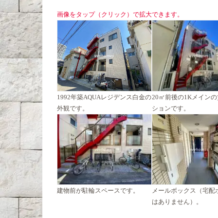
画像をタップ（クリック）で拡大できます。
1992年築AQUAレジデンス白金の
20㎡前後の1Kメイン
外観です。
ションです。
建物前が駐輪スペースです。
メールボックス（宅配
はありません）。