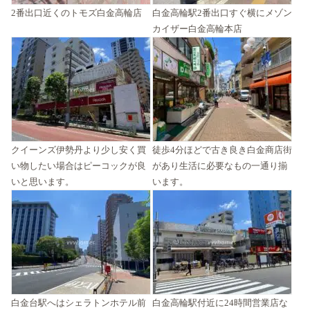
2番出口近くのトモズ白金高輪店
白金高輪駅2番出口すぐ横にメゾン
カイザー白金高輪本店
クイーンズ伊勢丹より少し安く買
徒歩4分ほどで古き良き白金商店街
い物したい場合はピーコックが良
があり生活に必要なもの一通り揃
いと思います。
います。
白金台駅へはシェラトンホテル前
白金高輪駅付近に24時間営業店な