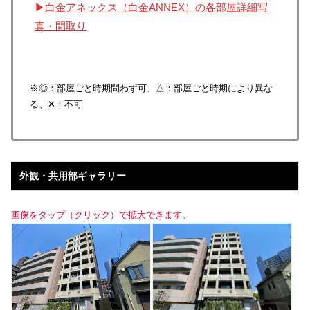
▶
白金アネックス（白金ANNEX）の各部屋詳細写
真・間取り
※◎：部屋ごと時期問わず可、△：部屋ごと時期により異な
る、✕：不可
外観・共用部ギャラリー
画像をタップ（クリック）で拡大できます。