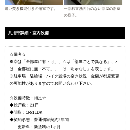
追い焚き機能付きの浴室です。
一部独立洗面台のない部屋の浴室
の様子。
共用部詳細・室内設備
☆備考☆
※◎は「全部屋に有・可」、△は「部屋ごとで異なる」、×
は「全部屋に無・不可」、―は「明示なし」を表します。
※駐車場・駐輪場・バイク置場の空き状況・金額が都度変更
の可能性がありますのでお問い合わせ下さい。
☆設備特徴・補足☆
◆総戸数：21戸
◆間取：1R/1LDK
◆契約形態：普通借家契約2年間
更新料：新賃料の1ヶ月