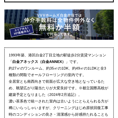
1993年築、港区白金2丁目立地の駅徒歩2分賃貸マンション
「
白金アネックス（白金ANNEX）
」です。
約27㎡のワンルーム、約35㎡の1DK、約49㎡の1LDKと全3
種類の間取でオールフローリングの室内です。
全居室とも南西向きで前面が広大な空き地となっているた
め、眺望広がり陽当たりが大変良好です。※都立国際高校が
建築予定となりました（2024年2月追記）。
濃い茶系色で統一された室内は古いようにとらえられる方が
稀にいらっしゃいますが、クリーニングはじめ原状回復工事
時のコンディションの良さ・清潔感から好感持たれることも