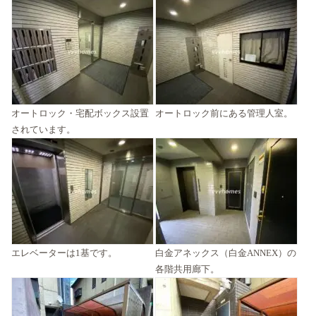
オートロック・宅配ボックス設置
オートロック前にある管理人室。
されています。
エレベーターは1基です。
白金アネックス（白金ANNEX）の
各階共用廊下。