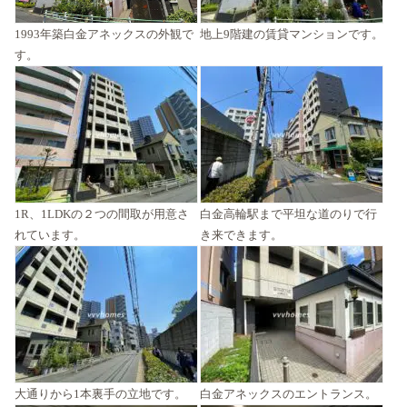
1993年築白金アネックスの外観で
地上9階建の賃貸マンションです。
す。
1R、1LDKの２つの間取が用意さ
白金高輪駅まで平坦な道のりで行
れています。
き来できます。
大通りから1本裏手の立地です。
白金アネックスのエントランス。