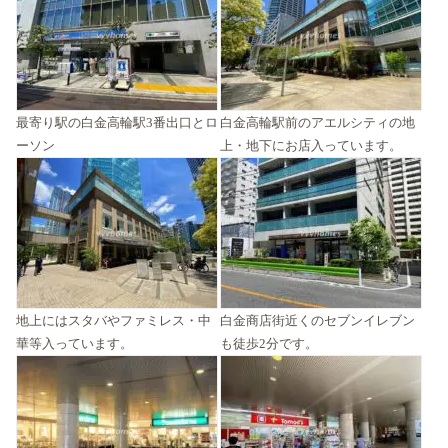
最寄り駅の白金高輪駅3番出口とロ
白金高輪駅前のアエルシティの地
ーソン
上・地下にお店入っています。
地上にはスタバやファミレス・中
白金商店街近くのセブンイレブン
華等入っています。
も徒歩2分です。