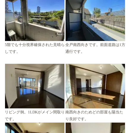
5階でも十分視界確保された見晴ら
全戸南西向きです。前面道路は1方
しです。
通行です。
リビング例。1LDKがメイン間取り
南西向きのためどの部屋も陽当た
です。
り良好です。