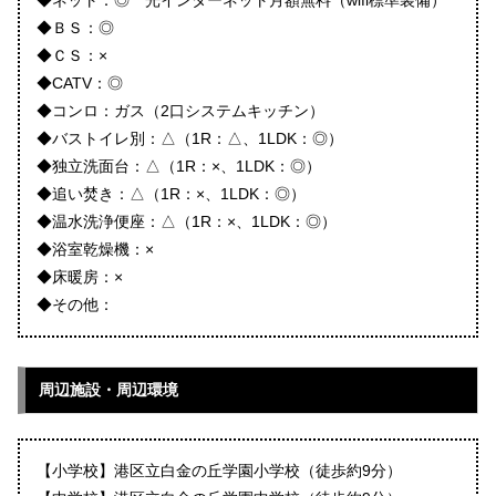
◆ネット：◎ 光インターネット月額無料（wifi標準装備）
◆ＢＳ：◎
◆ＣＳ：×
◆CATV：◎
◆コンロ：ガス（2口システムキッチン）
◆バストイレ別：△（1R：△、1LDK：◎）
◆独立洗面台：△（1R：×、1LDK：◎）
◆追い焚き：△（1R：×、1LDK：◎）
◆温水洗浄便座：△（1R：×、1LDK：◎）
◆浴室乾燥機：×
◆床暖房：×
◆その他：
周辺施設・周辺環境
【小学校】港区立白金の丘学園小学校（徒歩約9分）