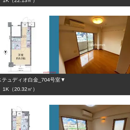
1K（22.13㎡）
テュディオ白金_704号室▼
1K（20.32㎡）