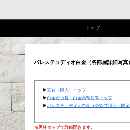
トップ
パレステュディオ白金（各部屋詳細写真
▶
売買（購入）トップ
▶
白金台賃貸・白金高輪賃貸トップ
▶
パレステュディオ白金（外観共用部・眺望
※黒枠タップで詳細開きます。