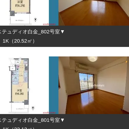
テュディオ白金_802号室▼
1K（20.52㎡）
テュディオ白金_801号室▼