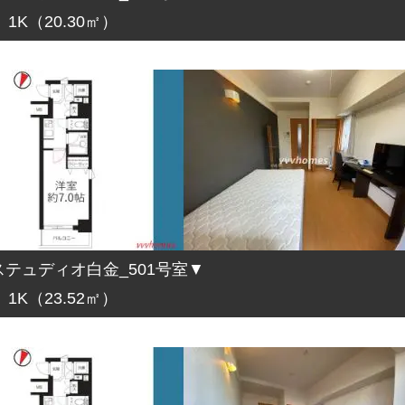
1K（20.30㎡）
テュディオ白金_501号室▼
1K（23.52㎡）