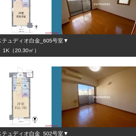
テュディオ白金_605号室▼
1K（20.30㎡）
テュディオ白金_502号室▼