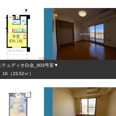
テュディオ白金_803号室▼
1K（23.52㎡）