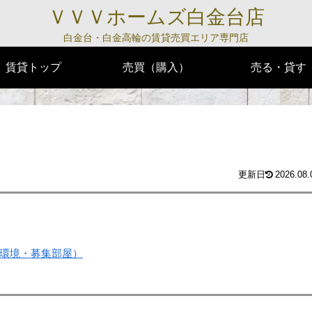
ＶＶＶホームズ白金台店
白金台・白金高輪の賃貸売買エリア専門店
賃貸トップ
売買（購入）
売る・貸す
）
2026.08.
環境・募集部屋）