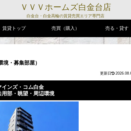
ＶＶＶホームズ白金台店
白金台・白金高輪の賃貸売買エリア専門店
賃貸トップ
売買（購入）
売る・貸す
環境・募集部屋）
2026.08.
マインズ・コム白金
共用部・眺望・周辺環境