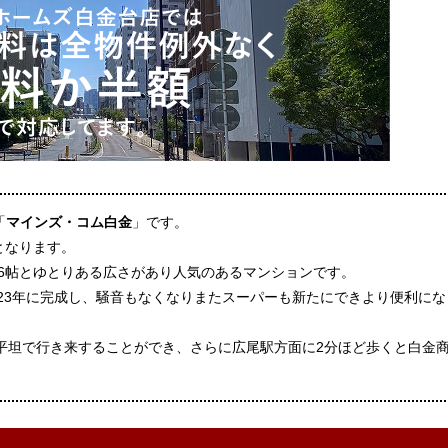
「
マインズ・コム白金
」です。
となります。
8.6帖とゆとりある広さがあり人気のあるマンションです。
23年に完成し、騒音もなくなりまたスーパーも新たにできより便利にな
平坦で行き来することができ、さらに広尾駅方面に2分ほど歩くと白金