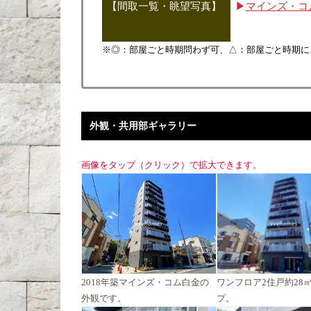
【間取一覧・眺望写真】
▶
マインズ・コ
※◎：部屋ごと時期問わず可、△：部屋ごと時期に
外観・共用部ギャラリー
画像をタップ（クリック）で拡大できます。
2018年築マインズ・コム白金の
ワンフロア2住戸約28㎡
外観です。
プ。