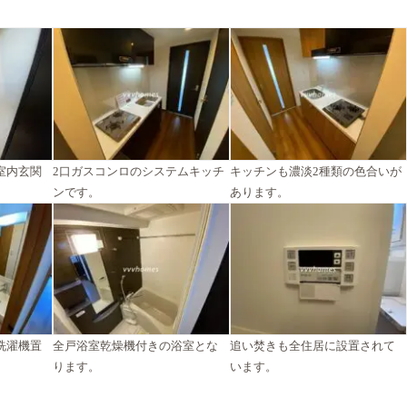
室内玄関
2口ガスコンロのシステムキッチ
キッチンも濃淡2種類の色合いが
ンです。
あります。
洗濯機置
全戸浴室乾燥機付きの浴室とな
追い焚きも全住居に設置されて
ります。
います。