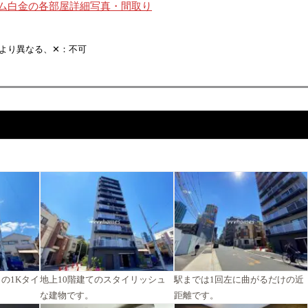
ム白金の各部屋詳細写真・間取り
より異なる、✕：不可
の1Kタイ
地上10階建てのスタイリッシュ
駅までは1回左に曲がるだけの近
な建物です。
距離です。