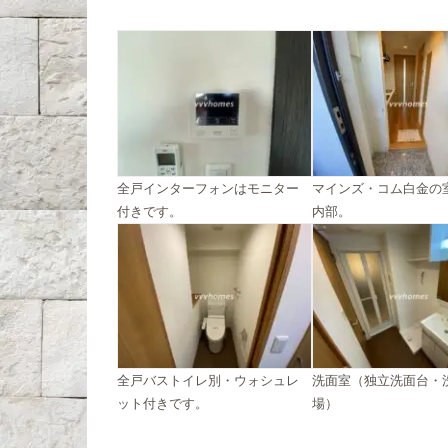
全戸インターフォンはモニター
マインズ・コム白金の
付きです。
内部。
全戸バストイレ別・ウォシュレ
洗面室（独立洗面台・
ット付きです。
場）