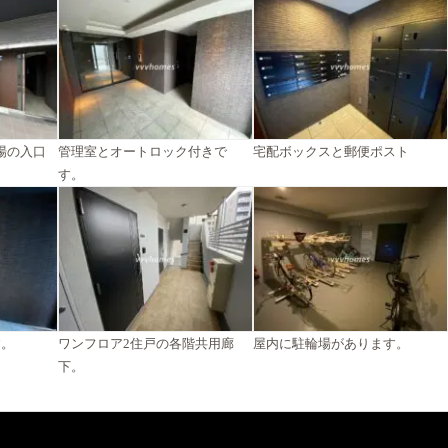
場の入口
管理室とオートロック付きで
宅配ボックスと郵便ポスト
す。
す。
ワンフロア2住戸の各階共用廊
屋内に駐輪場があります。
下。