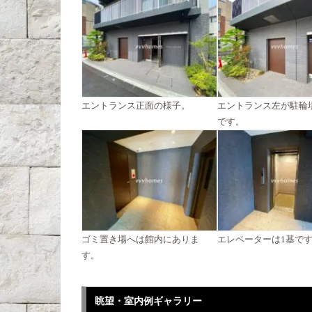
エントランス正面の様子。
エントランス左が駐輪
です。
ゴミ置き場へは館内にありま
エレベーターは1基で
す。
眺望・室内例ギャラリー