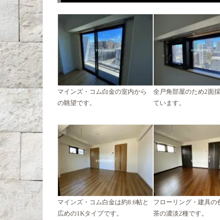
マインズ・コム白金の室内から
全戸角部屋のため2面
の眺望です。
ています。
マインズ・コム白金は約8.6帖と
フローリング・建具の
広めの1Kタイプです。
茶の濃淡2種です。