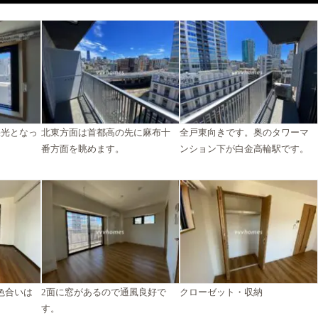
採光となっ
北東方面は首都高の先に麻布十
全戸東向きです。奥のタワーマ
番方面を眺めます。
ンション下が白金高輪駅です。
色合いは
2面に窓があるので通風良好で
クローゼット・収納
す。