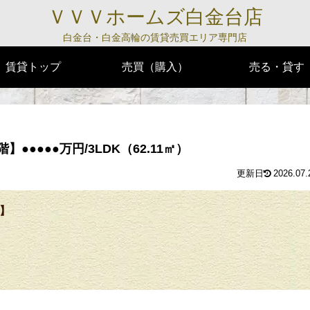
ＶＶＶホームズ白金台店
白金台・白金高輪の賃貸売買エリア専門店
賃貸トップ
売買（購入）
売る・貸す
●●●●万円/3LDK（62.11㎡）
2026.07.
】