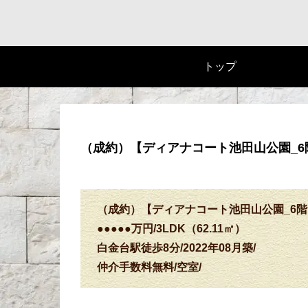
トップ
（成約）【ディアナコート池田山公園_6階】●
（成約）【ディアナコート池田山公園_6階
●●●●●万円/3LDK（62.11㎡）
白金台駅徒歩8分/2022年08月築/
仲介手数料無料/空室/