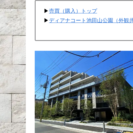
▶
売買（購入）トップ
▶
ディアナコート池田山公園（外観